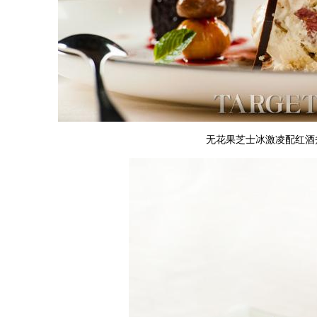
无花果芝士冰激凌配红酒