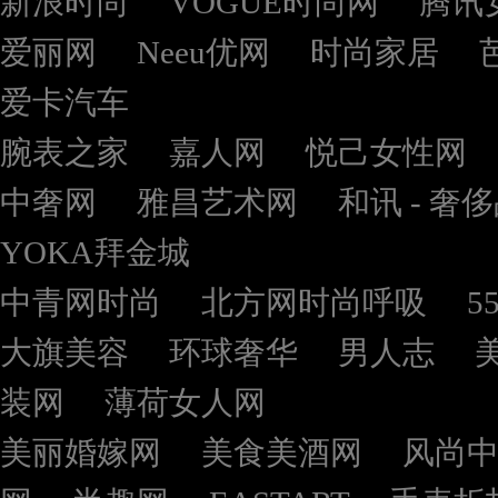
新浪时尚
VOGUE时尚网
腾讯
爱丽网
Neeu优网
时尚家居
爱卡汽车
腕表之家
嘉人网
悦己女性网
中奢网
雅昌艺术网
和讯 - 奢
YOKA拜金城
中青网时尚
北方网时尚呼吸
5
大旗美容
环球奢华
男人志
装网
薄荷女人网
美丽婚嫁网
美食美酒网
风尚