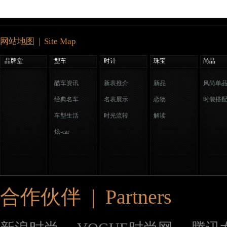
网站地图 | Site Map
品牌堂
型车
时计
珠宝
尚品
酷车资讯
新表推介
新品
风尚单
经典名车
名表展示
恋物
时装搭
车型生活
时光流转
解读
炫-car
合作伙伴 | Partners