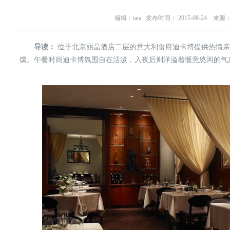
编辑：
tata
发布时间： 2015-08-24 来源
导读：
位于北京丽晶酒店二层的意大利食府迪卡博提供热情亲
馔。午餐时间迪卡博氛围自在活泼，入夜后则洋溢着惬意悠闲的气