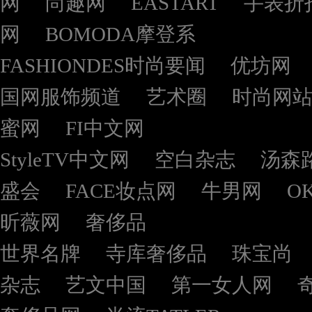
网
尚趣网
EASTART
手表折
网
BOMODA摩登系
FASHIONDES时尚要闻
优坊网
国网服饰频道
艺术圈
时尚网
蜜网
FI中文网
StyleTV中文网
空白杂志
汤森
盛会
FACE妆点网
牛男网
O
昕薇网
奢侈品
世界名牌
寺库奢侈品
珠宝尚
杂志
艺文中国
第一女人网