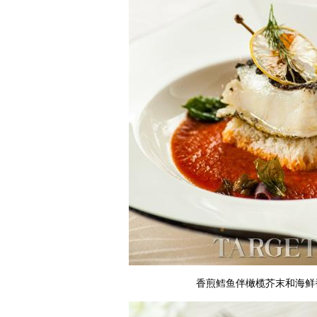
香煎鳕鱼伴橄榄芥末和海鲜