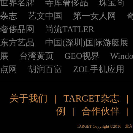
世界名牌
寺库奢侈品
珠宝尚
杂志
艺文中国
第一女人网
奢侈品网
尚流TATLER
东方艺品
中国(深圳)国际游艇展
展
台湾黄页
GEO视界
Wind
点网
胡润百富
ZOL手机应用
关于我们
|
TARGET杂志
例
|
合作伙伴
TARGET Copyright ©201