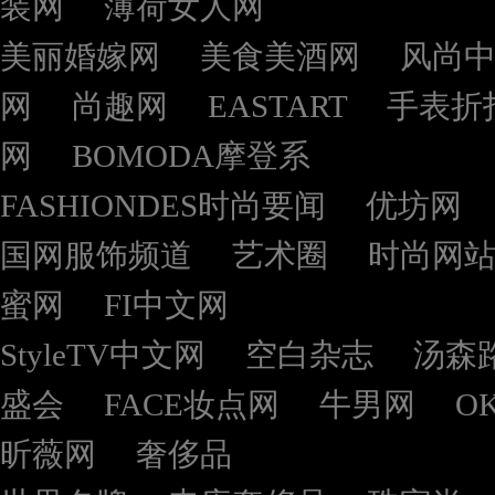
装网
薄荷女人网
美丽婚嫁网
美食美酒网
风尚
网
尚趣网
EASTART
手表折
网
BOMODA摩登系
FASHIONDES时尚要闻
优坊网
国网服饰频道
艺术圈
时尚网
蜜网
FI中文网
StyleTV中文网
空白杂志
汤森
盛会
FACE妆点网
牛男网
O
昕薇网
奢侈品