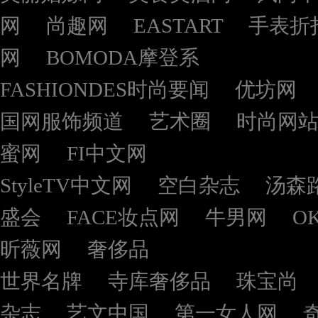
网
尚趣网
EASTART
手表折
网
BOMODA摩登系
FASHIONDES时尚要闻
优坊网
国网服饰频道
艺术圈
时尚网
蜜网
FI中文网
StyleTV中文网
空白杂志
汤森
盛会
FACE妆点网
牛男网
O
昕薇网
奢侈品
世界名牌
寺库奢侈品
珠宝尚
杂志
艺文中国
第一女人网