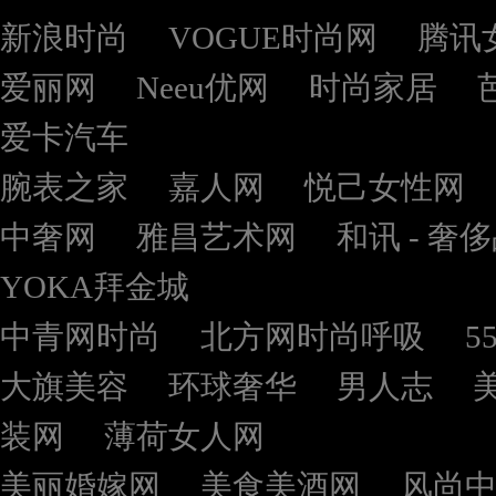
新浪时尚
VOGUE时尚网
腾讯
爱丽网
Neeu优网
时尚家居
爱卡汽车
腕表之家
嘉人网
悦己女性网
中奢网
雅昌艺术网
和讯 - 奢
YOKA拜金城
中青网时尚
北方网时尚呼吸
5
大旗美容
环球奢华
男人志
装网
薄荷女人网
美丽婚嫁网
美食美酒网
风尚