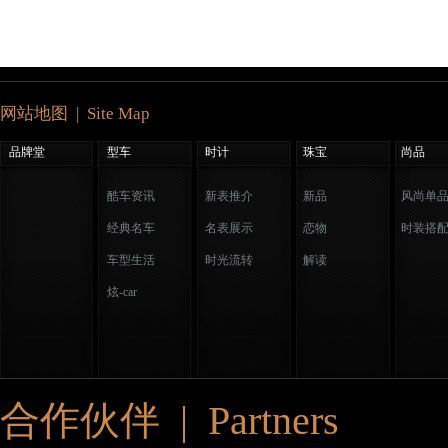
网站地图 | Site Map
品牌堂
型车
时计
珠宝
尚品
酷车资讯
新表推介
新品
风尚单
经典名车
名表展示
恋物
时装搭
车型生活
时光流转
解读
炫-car
合作伙伴 | Partners