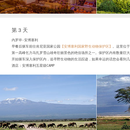
第 3 天
内罗毕-安博塞利

早餐后驱车前往肯尼亚国家公园
【安博塞利国家野生动物保护区】
。这里位于
第一高峰乞力马扎罗雪山雄奇壮丽景色的绝佳场所之一。保护区内有数量巨大
开始驱车深入保护区内，追寻野生动物的生活踪迹，如果幸运的话您会看到几
酒店：安博塞利五星级CAMP 