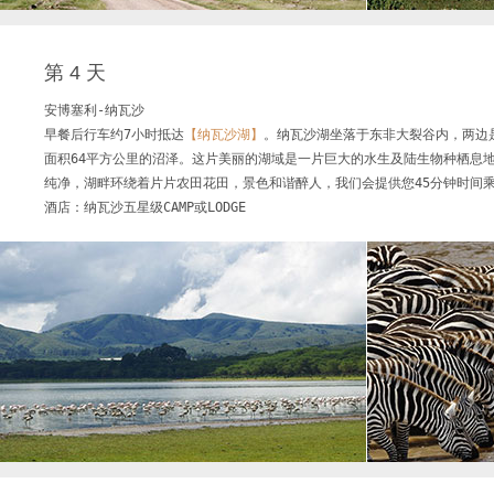
第 4 天
安博塞利-纳瓦沙

早餐后行车约7小时抵达
【纳瓦沙湖】
。纳瓦沙湖坐落于东非大裂谷内，两边是
面积64平方公里的沼泽。这片美丽的湖域是一片巨大的水生及陆生物种栖息
纯净，湖畔环绕着片片农田花田，景色和谐醉人，我们会提供您45分钟时间乘
酒店：纳瓦沙五星级CAMP或LODGE