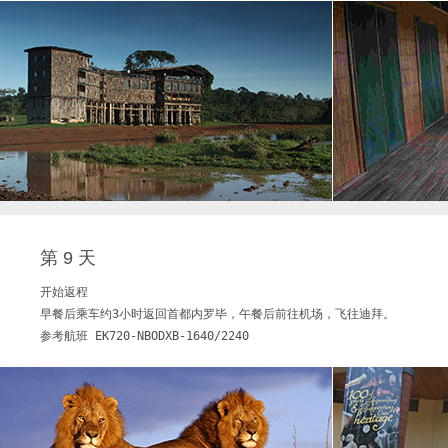
第 9 天
开始返程     

早餐后乘车约3小时返回首都内罗毕，午餐后前往机场，飞往迪拜。

参考航班 EK720-NBODXB-1640/2240