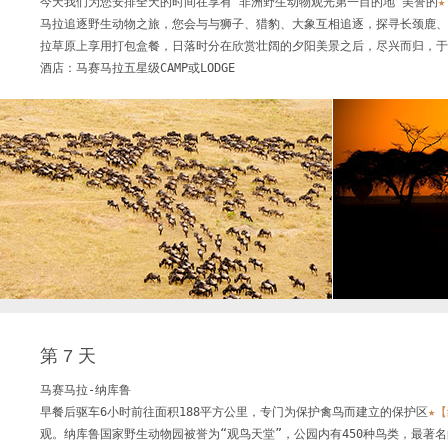
今天我们为您安排全天的时间在享有“非洲野生动物观光第一目的地”美誉的
马拉追逐野生动物之旅，您会与与狮子、猎豹、大象互相追逐，探寻长颈鹿、
拉草原上享用打包盒餐，日落时分在欣赏壮阔的夕阳美景之后，尽兴而归，于
酒店：马赛马拉五星级CAMP或LODGE
第 7 天
马赛马拉-纳库鲁

早餐后驱车6小时前往面积188平方公里，专门为保护禽鸟而建立的保护区
★
观。纳库鲁国家野生动物园被誉为“观鸟天堂”，公园内有450种鸟类，最