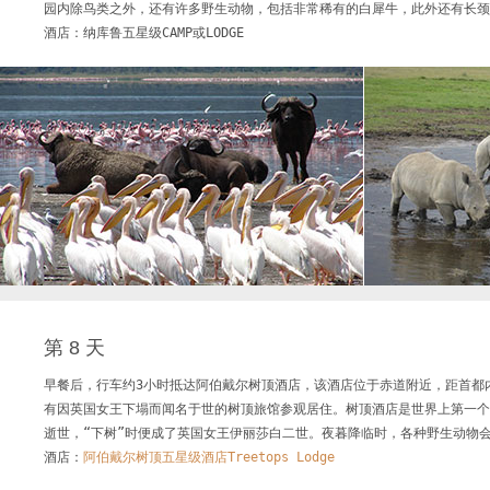
园内除鸟类之外，还有许多野生动物，包括非常稀有的白犀牛，此外还有长颈
第 8 天
早餐后，行车约3小时抵达阿伯戴尔树顶酒店，该酒店位于赤道附近，距首都内罗
有因英国女王下塌而闻名于世的树顶旅馆参观居住。树顶酒店是世界上第一个
逝世，“下树”时便成了英国女王伊丽莎白二世。夜暮降临时，各种野生动物会
酒店：
阿伯戴尔树顶五星级酒店Treetops Lodge