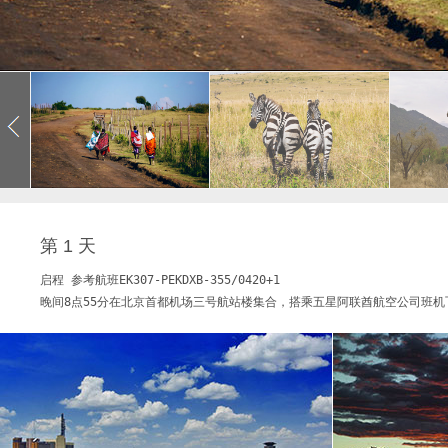
第 1 天
启程 参考航班EK307-PEKDXB-355/0420+1

晚间8点55分在北京首都机场三号航站楼集合，搭乘五星阿联酋航空公司班机