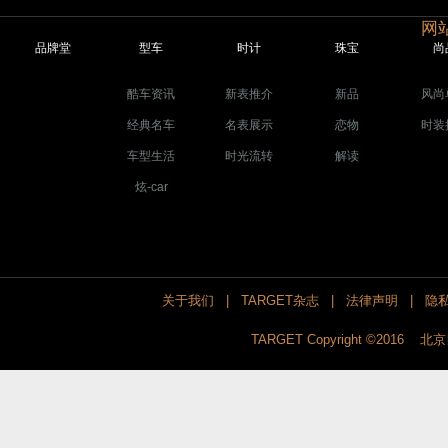
网站
品牌堂
型车
时计
珠宝
尚
酷车资讯
新表推介
新品
风尚
经典名车
名表展示
恋物
时装
车型生活
时光流转
解读
炫-car
关于我们
|
TARGET杂志
|
法律声明
|
隐
TARGET Copyright ©201