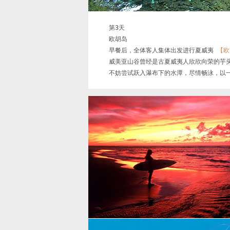
第3天

欧胡岛

早餐后，全体客人集体出发进行夏威夷 
【欧
威美亚山谷曾经是古夏威夷人欣欣向荣的芋头
不妨尝试跃入瀑布下的水潭，尽情畅泳，以