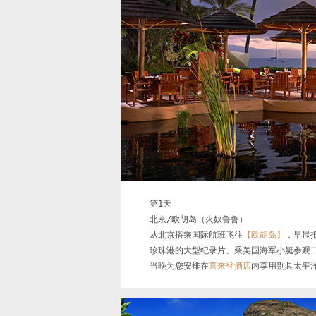
第1天

北京/欧胡岛（火奴鲁鲁）

从北京搭乘国际航班飞往
【欧胡岛】
，早晨
珍珠港的大型纪录片、乘美国海军小艇参观二
当晚为您安排在
喜来登酒店
内享用别具太平