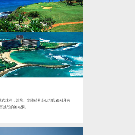
兰式球洞，沙坑、水障碍和起伏地段都别具有
富挑战的签名洞。
