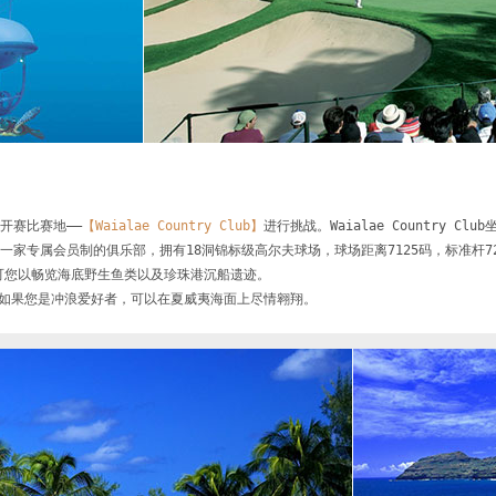
公开赛比赛地——
【Waialae Country Club】
进行挑战。Waialae Country 
是一家专属会员制的俱乐部，拥有18洞锦标级高尔夫球场，球场距离7125码，标准杆72
您以畅览海底野生鱼类以及珍珠港沉船遗迹。

物！如果您是冲浪爱好者，可以在夏威夷海面上尽情翱翔。