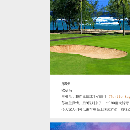
第5天

欧胡岛

早餐后，我们邀请球手们前往
【Turtle B
苏格兰风情。后9洞则来了一个180度大转弯
今天家人们可以乘车在岛上继续游览，前往