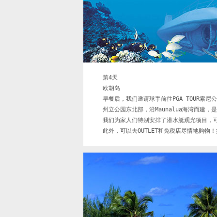
第4天

欧胡岛

早餐后，我们邀请球手前往PGA TOUR索尼
州立公园东北部，沿Maunalua海湾而建，
我们为家人们特别安排了潜水艇观光项目，可
此外，可以去OUTLET和免税店尽情地购