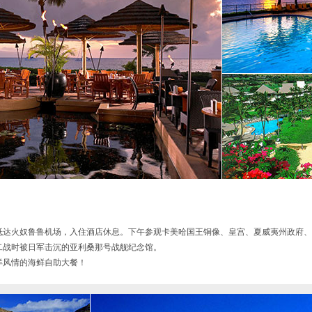
抵达火奴鲁鲁机场，入住酒店休息。下午参观卡美哈国王铜像、皇宫、夏威夷州政府、
战时被日军击沉的亚利桑那号战舰纪念馆。

洋风情的海鲜自助大餐！