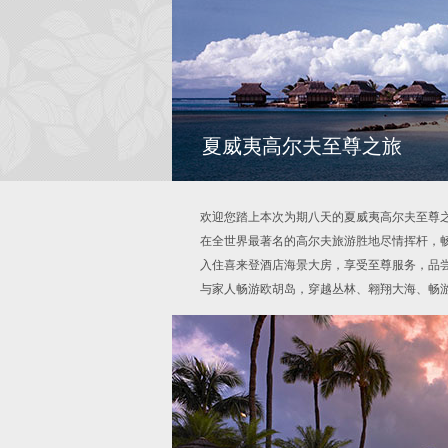
夏威夷高尔夫至尊之旅
欢迎您踏上本次为期八天的夏威夷高尔夫至尊
在全世界最著名的高尔夫旅游胜地尽情挥杆，
入住喜来登酒店海景大房，享受至尊服务，品
与家人畅游欧胡岛，穿越丛林、翱翔大海、畅