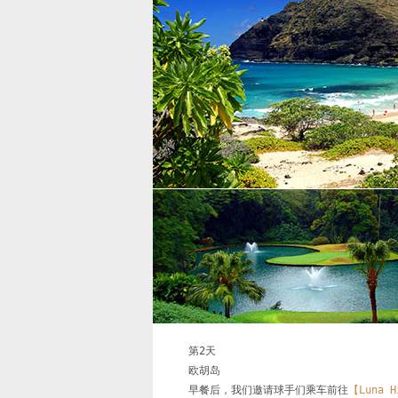
第2天

欧胡岛

早餐后，我们邀请球手们乘车前往
【Luna H