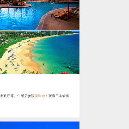
市政厅等。午餐后参观
珍珠港
：观看日本偷袭