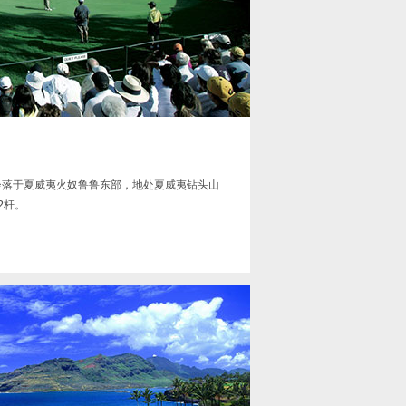
Club坐落于夏威夷火奴鲁鲁东部，地处夏威夷钻头山
杆。
