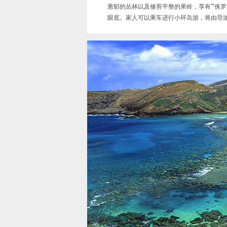
葱郁的丛林以及修剪平整的果岭，享有“侏
眼底。家人可以乘车进行小环岛游，将由导