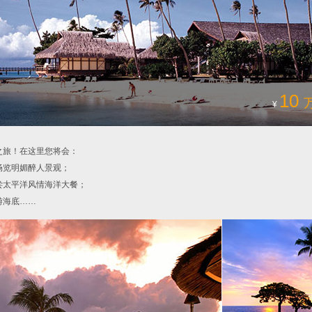
10
¥
之旅！在这里您将会：
畅览明媚醉人景观；
尝太平洋风情海洋大餐；
游海底……