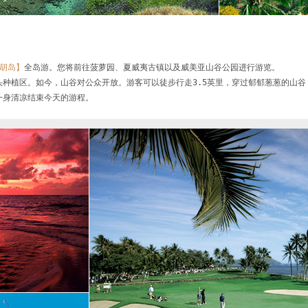
胡岛】
全岛游。您将前往菠萝园、夏威夷古镇以及威美亚山谷公园进行游览。

种植区。如今，山谷对公众开放。游客可以徒步行走3.5英里，穿过郁郁葱葱的山谷
一身清凉结束今天的游程。