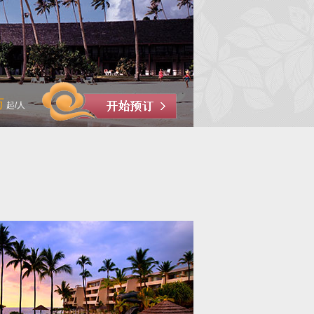
万
起/人