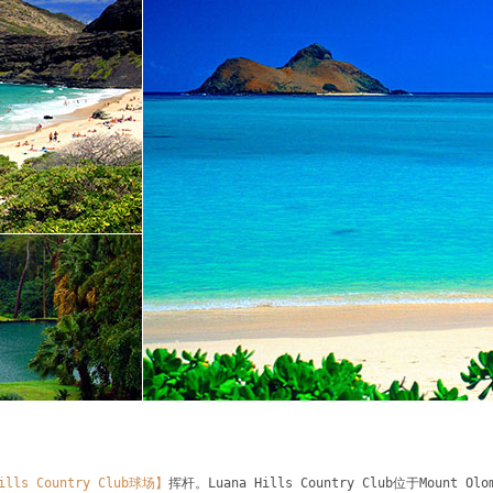
ills Country Club球场】
挥杆。Luana Hills Country Club位于Moun