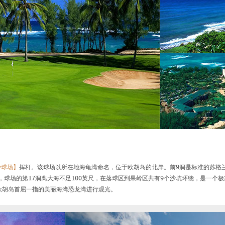
ay球场】
挥杆。该球场以所在地海龟湾命名，位于欧胡岛的北岸。前9洞是标准的苏格
，球场的第17洞离大海不足100英尺，在落球区到果岭区共有9个沙坑环绕，是一个极
欧胡岛首屈一指的美丽海湾恐龙湾进行观光。