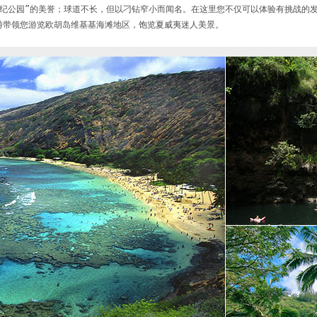
罗纪公园”的美誉；球道不长，但以刁钻窄小而闻名。在这里您不仅可以体验有挑战的
游带领您游览欧胡岛维基基海滩地区，饱览夏威夷迷人美景。