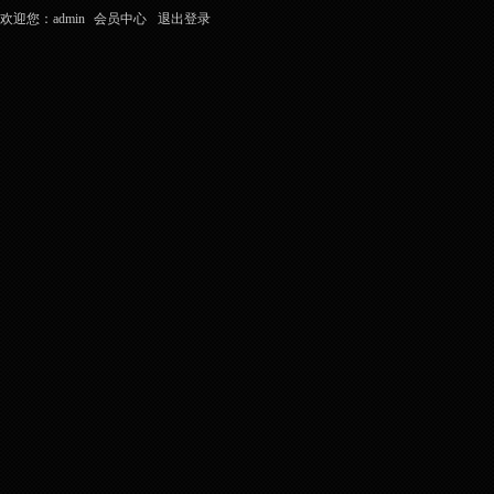
欢迎您：admin
会员中心
退出登录
首页
致品荟
品牌堂
型车